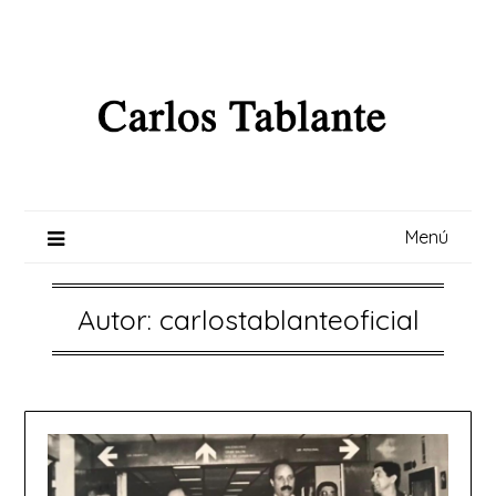
Saltar
al
contenido
Menú
Autor:
carlostablanteoficial