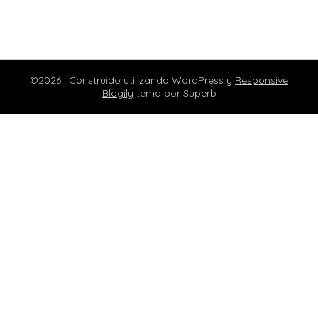
©2026
| Construido utilizando WordPress y
Responsive
Blogily
tema por Superb