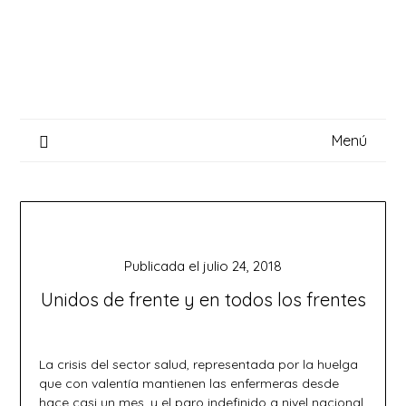
Saltar
al
contenido
Menú
Publicada el
julio 24, 2018
Unidos de frente y en todos los frentes
La crisis del sector salud, representada por la huelga
que con valentía mantienen las enfermeras desde
hace casi un mes, y el paro indefinido a nivel nacional