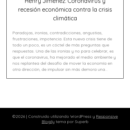
Henry Jiménez: Coronavirus y
recesión económica contra la crisis
climática
Paradojas, ironías, contradicciones, angustias,
frustraciones, impotencia. Esta nueva crisis tiene de
todo un poco, es un cóctel de más preguntas que
respuestas. Una de las ironías y no para celebrar, es
que el coronavirus, ha mejorado el medio ambiente y
nos replantea del desafío de mover la economía en
otra dirección, de impulsar sin más demora una…
©2026
| Construido utilizando WordPress y
Responsive
Blogily
tema por Superb