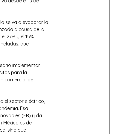
tivo desde el 13 de
lo se va a evaporar la
nzada a causa de la
el 27% y el 15%
oneladas, que
esario implementar
sitos para la
ión comercial de
 el sector eléctrico,
pandemia. Esa
renovables (ER) y da
en México es de
ica, sino que