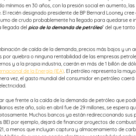
do mínimos en 30 años, con la presión social en aumento, la
e. El recién designado presidente de BP Bernard Looney cree 
nsumo de crudo probablemente ha llegado para quedarse e i
 llegada del
pico de la demanda de petróleo
” del que tant
mbinación de caída de la demanda, precios más bajos y un 
 por quiebra o ninguna rentabilidad de las empresas petrol
rnos y a la propia industria, caerán en más de 1 billón de dó
ernacional de la Energía (IEA)
. El petróleo representa la mayo
mera vez, el gasto mundial del consumidor en petróleo caerá
lectricidad.
r que frente a la caída de la demanda de petróleo que pod
diarios este año, solo en abril fue de 29 millones, se espera qu
pitosamente. Muchos bancos ya están redireccionando sus 
 BEI por ejemplo, dejará de financiar proyectos de combustib
2021, a menos que incluyan captura y almacenamiento de ca