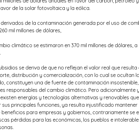
l millones de dólares anuales en favor del carbón, petróleo y 
avor de la solar fotovoltaica y la eólica.
d derivados de la contaminación generada por el uso de combu
260 mil millones de dólares,
ambio climático se estimaron en 370 mil millones de dólares, a
.
ubsidios se deriva de que no reflejan el valor real que result
rte, distribución y comercialización, con lo cual se ocultan 
o, constituyen una de fuente de contaminación insostenible,
les responsables del cambio climático. Pero adicionalmente y
existen energías y tecnologías alternativas y renovables qu
 sus principales funciones, ya resulta injustificado mantener 
de beneficios para empresas y gobiernos, contrariamente se 
scas pérdidas para las económicas, los pueblos e intolerabl
rsonas.