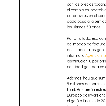
con los precios tocan
el cambio es inevitabl
coronavirus en el co
dado paso a la temida
los últimos 50 años.
Por otro lado, esa co
de impago de facturas
destinados a los gobie
informa la
Agencia Int
disminución, y por pri
cantidad gastada en e
Además, hay que suma
9 millones de barriles 
también caerán estre
Europeo de Inversiones
el gas) a finales de 