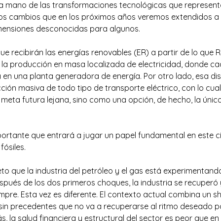
a mano de las transformaciones tecnológicas que representa l
 los cambios que en los próximos años veremos extendidos a n
imensiones desconocidas para algunos.
ue recibirán las energías renovables (ER) a partir de lo que Ri
r, la producción en masa localizada de electricidad, donde ca
 en una planta generadora de energía. Por otro lado, esa di
ucción masiva de todo tipo de transporte eléctrico, con lo cu
meta futura lejana, sino como una opción, de hecho, la únic
rtante que entrará a jugar un papel fundamental en este cír
fósiles.
to que la industria del petróleo y el gas está experimentand
spués de los dos primeros choques, la industria se recuperó 
pre. Esta vez es diferente. El contexto actual combina un s
in precedentes que no va a recuperarse al ritmo deseado p
 la salud financiera y estructural del sector es peor que en c