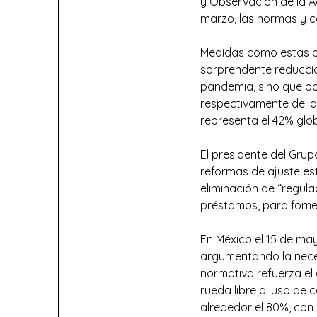
y Observación de la Ag
marzo, las normas y co
Medidas como estas pr
sorprendente reducció
pandemia, sino que po
respectivamente de la
representa el 42% glob
El presidente del Gru
reformas de ajuste est
eliminación de “regula
préstamos, para fome
En México el 15 de may
argumentando la neces
normativa refuerza el 
rueda libre al uso de 
alrededor el 80%, con l