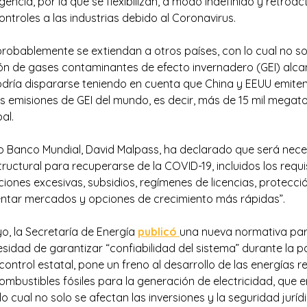
encia, por la que se flexibilizan, a modo indefinido y retroac
ntroles a las industrias debido al Coronavirus.
obablemente se extiendan a otros países, con lo cual no so
n de gases contaminantes de efecto invernadero (GEI) alca
dría dispararse teniendo en cuenta que China y EEUU emiten 
s emisiones de GEI del mundo, es decir, más de 15 mil megat
al.
po Banco Mundial, David Malpass, ha declarado que será nec
ructural para recuperarse de la COVID-19, incluidos los requi
ciones excesivas, subsidios, regímenes de licencias, protecc
ntar mercados y opciones de crecimiento más rápidas”.
o, la Secretaría de Energía
publicó
una nueva normativa para
idad de garantizar “confiabilidad del sistema” durante la 
control estatal, pone un freno al desarrollo de las energías 
combustibles fósiles para la generación de electricidad, que 
o cual no solo se afectan las inversiones y la seguridad juríd