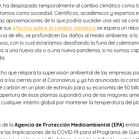
, ha desplazado temporalmente al cambio climático como l
tamos como sociedad. Científicos, académicos y expertos e
as aproximaciones de lo que podría suceder una vez se cont
de sus
efectos sobre el cambio climático
se espera un rebo
ia de ello, se profundicen los daños al medio ambiente, a la
ivos, con lo cual estaríamos desafiando la furia del calentam
 a una nueva ola o a una nueva pandemia, si no somos cap
da.
cho que relajará la supervisión ambiental de las empresas pa
 a los cierres por el Coronavirus y ya ha anunciado la con
e carbón en un plan de estímulo para su economía de 50 bil
a apertura de esas plantas supondrá una de las mayores ame
 cualquier intento global por mantener la temperatura del p
 de la
Agencia de Protección Medioambiental (EPA)
emitió
e las Implicaciones de la COVID-19 para el Programa de Gar