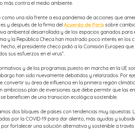
o más contra el medio ambiente.
e como una isla frente a esa pandemia de acciones que ame
es y después de la firma del
Acuerdo de París
sobre cambio 
iva ambiental desarrollada y de los espacios ganados para e
nia y la República Checa han mostrado poco interés en los
e hecho, el presidente checo pidió a la Comisión Europea que
os sus esfuerzos en el virus”.
rmativos y de los programas puesto en marcha en la UE son 
mbargo han sido nuevamente debatidos y relanzados. Por eje
e convertir su área de influencia en la primera región climát
 ambicioso plan de inversiones que debe permitir que las e
e beneficien de una transición ecológica sostenible.
amos dos bloques de países con tendencias muy opuestas: 
adas por la COVID-19 para dar aliento, más ayudas y subsidio
 por fortalecer una solución alternativa y sostenible a través