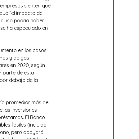
s empresas sienten que
que “el impacto del
ncluso podría haber
o se ha especulado en
aumento en los casos
eras y de gas
lares en 2020, según
r parte de esta
 por debajo de la
ría promediar más de
e las inversiones
préstamos. El Banco
les fósiles (incluido
rbono, pero apoyará