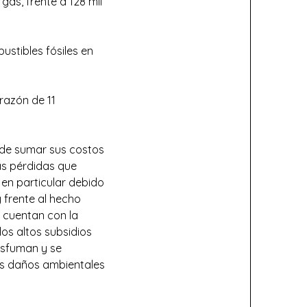
gas, frente a 128 mil
stibles fósiles en
 razón de 11
a de sumar sus costos
las pérdidas que
 en particular debido
 frente al hecho
e cuentan con la
los altos subsidios
esfuman y se
es daños ambientales