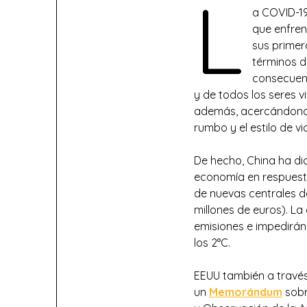
L
a COVID-19
que enfren
sus primer
términos 
consecuenc
y de todos los seres v
además, acercándonos
rumbo y el estilo de vi
De hecho, China ha di
economía en respuesta
de nuevas centrales d
millones de euros). L
emisiones e impedirán
los 2°C.
EEUU también a través
un
Memorándum
sobr