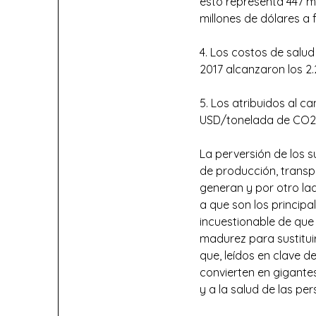
esto representa 447 mi
millones de dólares a f
4. Los costos de salu
2017 alcanzaron los 2.
5. Los atribuidos al c
USD/tonelada de CO2
La perversión de los s
de producción, transpo
generan y por otro lad
a que son los principa
incuestionable de que 
madurez para sustituir
que, leídos en clave 
convierten en gigante
y a la salud de las pe