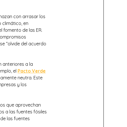
nazan con arrasar los
climático, en
l fomento de las ER.
 compromisos
 se “olvide del acuerdo
anteriores a la
mplo, el
Pacto Verde
icamente neutra. Este
mpresas y los
Los que aprovechan
s a las fuentes fósiles
 de las fuentes