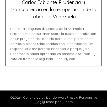
Carlos Tablante: Prudencia y
transparencia en la recuperación de lo
robado a Venezuela
Días atrás, algunos diputados de la Asamblea
Nacional me consultaron sobre la posible aprobación
de un proyecto de acuerdo para la recuperación de
activos o bienes relacionados con la corrupción. Les
respondí que me parecía innecesario porque ya el
Parlamento había aprobado en primera discusión – y
está en trámite la segunda – una ley con…
©2026
| Construido utilizando WordPress y
Responsive
Blogily
tema por Superb