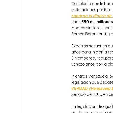
Calcular lo que le han
estimaciones prelimin
robaron el dinero de
unos
350 mil millone
Montos similares han 
Edmée Betancourt y H
Expertos sostienen qu
años para iniciar la 
Sin embargo, recupera
venezolanos por la cl
Mientras Venezuela lo
legislación que debat
VERDAD
(Venezuela 
Senado de EEUU en dic
La legislación de ayu
por lo tanto con la re