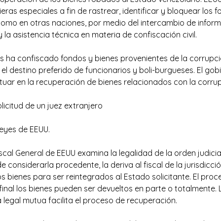
eras especiales a fin de rastrear, identificar y bloquear los 
 como en otras naciones, por medio del intercambio de inform
la asistencia técnica en materia de confiscación civil.
ás ha confiscado fondos y bienes provenientes de la corrupci
 el destino preferido de funcionarios y boli-burgueses. El g
tuar en la recuperación de bienes relacionados con la corrup
olicitud de un juez extranjero
 leyes de EEUU.
iscal General de EEUU examina la legalidad de la orden judicia
 de considerarla procedente, la deriva al fiscal de la jurisdic
os bienes para ser reintegrados al Estado solicitante. El pr
 final los bienes pueden ser devueltos en parte o totalmente. 
 legal mutua facilita el proceso de recuperación.