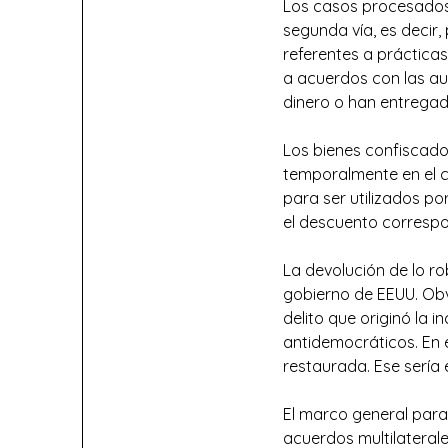
Los casos procesados 
segunda vía, es decir,
referentes a prácticas
a acuerdos con las a
dinero o han entrega
Los bienes confiscado
temporalmente en el c
para ser utilizados po
el descuento correspo
La devolución de lo r
gobierno de EEUU. Obv
delito que originó la 
antidemocráticos. En 
restaurada. Ese sería
El marco general para 
acuerdos multilateral