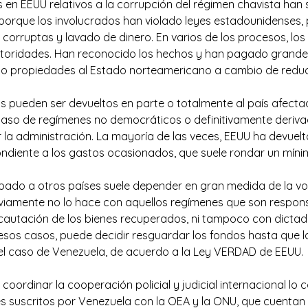
en EEUU relativos a la corrupción del régimen chavista han s
 porque los involucrados han violado leyes estadounidenses, 
 corruptas y lavado de dinero. En varios de los procesos, l
utoridades. Han reconocido los hechos y han pagado grande
do propiedades al Estado norteamericano a cambio de reduc
s pueden ser devueltos en parte o totalmente al país afecta
aso de regímenes no democráticos o definitivamente deriva
r la administración. La mayoría de las veces, EEUU ha devuelt
ndiente a los gastos ocasionados, que suele rondar un míni
obado a otros países suele depender en gran medida de la vol
iamente no lo hace con aquellos regímenes que son respons
incautación de los bienes recuperados, ni tampoco con dictad
esos casos, puede decidir resguardar los fondos hasta que 
 el caso de Venezuela, de acuerdo a la Ley VERDAD de EEUU.
coordinar la cooperación policial y judicial internacional lo 
es suscritos por Venezuela con la OEA y la ONU, que cuentan 