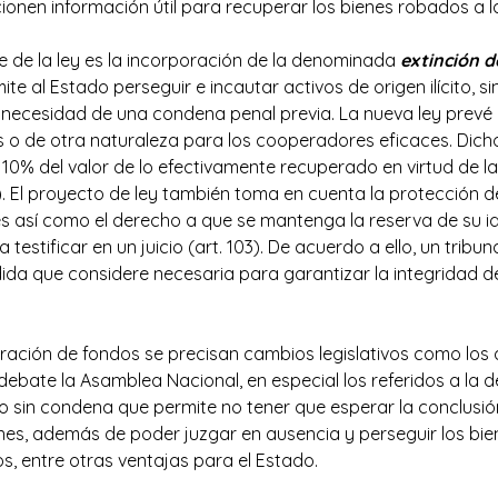
onen información útil para recuperar los bienes robados a l
 de la ley es la incorporación de la denominada
extinción 
ite al Estado perseguir e incautar activos de origen ilícito, 
la necesidad de una condena penal previa. La nueva ley prevé
 o de otra naturaleza para los cooperadores eficaces. Dicho
l 10% del valor de lo efectivamente recuperado en virtud de l
). El proyecto de ley también toma en cuenta la protección d
 así como el derecho a que se mantenga la reserva de su id
 testificar en un juicio (art. 103). De acuerdo a ello, un tri
ida que considere necesaria para garantizar la integridad d
eración de fondos se precisan cambios legislativos como los 
ebate la Asamblea Nacional, en especial los referidos a la 
 sin condena que permite no tener que esperar la conclusió
enes, además de poder juzgar en ausencia y perseguir los bi
s, entre otras ventajas para el Estado.