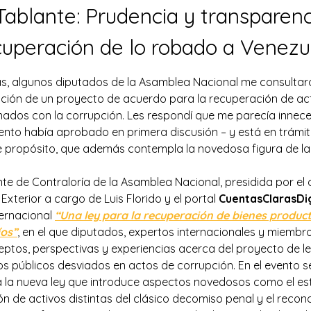
Tablante: Prudencia y transparenc
cuperación de lo robado a Venezu
ás, algunos diputados de la Asamblea Nacional me consultaro
ción de un proyecto de acuerdo para la recuperación de act
nados con la corrupción. Les respondí que me parecía innece
nto había aprobado en primera discusión – y está en trámit
 propósito, que además contempla la novedosa figura de la 
e de Contraloría de la Asamblea Nacional, presidida por el
 Exterior a cargo de Luis Florido y el portal
CuentasClarasDig
nternacional
“Una ley para la recuperación de bienes product
íos”
, en el que diputados, expertos internacionales y miemb
tos, perspectivas y experiencias acerca del proyecto de le
s públicos desviados en actos de corrupción. En el evento se
 la nueva ley que introduce aspectos novedosos como el es
 de activos distintas del clásico decomiso penal y el recon