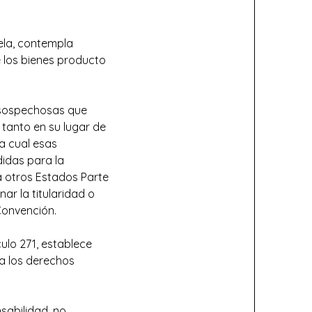
ela, contempla
e los bienes producto
s sospechosas que
 tanto en su lugar de
la cual esas
didas para la
a otros Estados Parte
nar la titularidad o
 Convención.
culo 271, establece
ra los derechos
sabilidad, no