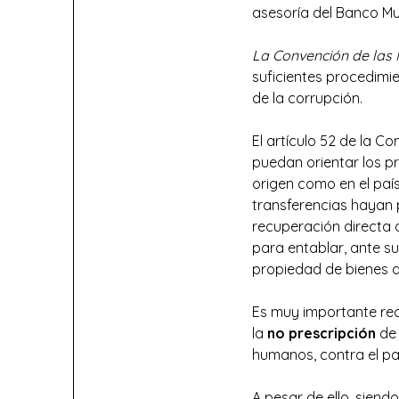
asesoría del Banco Mun
La Convención de las 
suficientes procedimi
de la corrupción.
El artículo 52 de la 
puedan orientar los pr
origen como en el país
transferencias hayan p
recuperación directa 
para entablar, ante sus
propiedad de bienes a
Es muy importante reco
la
no prescripción
de 
humanos, contra el pat
A pesar de ello, sien