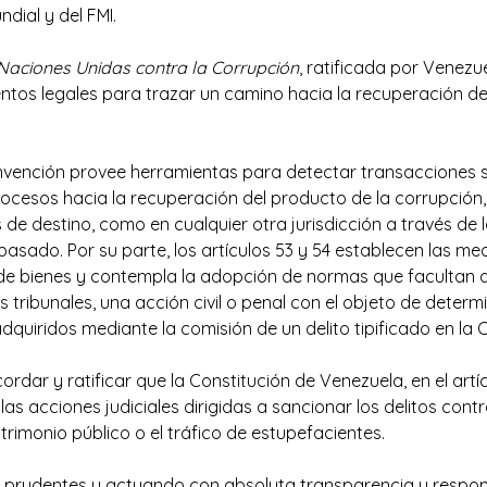
dial y del FMI.
Naciones Unidas contra la Corrupción
, ratificada por Venezu
entos legales para trazar un camino hacia la recuperación d
Convención provee herramientas para detectar transaccione
ocesos hacia la recuperación del producto de la corrupción,
 de destino, como en cualquier otra jurisdicción a través de 
asado. Por su parte, los artículos 53 y 54 establecen las me
de bienes y contempla la adopción de normas que facultan 
 tribunales, una acción civil o penal con el objeto de determi
dquiridos mediante la comisión de un delito tipificado en la
rdar y ratificar que la Constitución de Venezuela, en el artí
las acciones judiciales dirigidas a sancionar los delitos cont
rimonio público o el tráfico de estupefacientes.
do prudentes y actuando con absoluta transparencia y respon