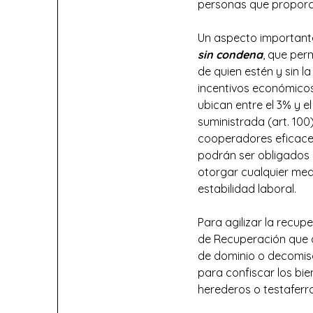
personas que proporci
Un aspecto importante
sin condena
, que perm
de quien estén y sin 
incentivos económicos
ubican entre el 3% y e
suministrada (art. 100
cooperadores eficaces
podrán ser obligados a
otorgar cualquier med
estabilidad laboral.
Para agilizar la recup
de Recuperación que d
de dominio o decomiso
para confiscar los bi
herederos o testaferro