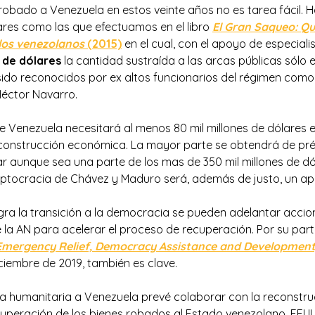
 robado a Venezuela en estos veinte años no es tarea fácil. 
ares como las que efectuamos en el libro
El Gran Saqueo:
Qu
 los venezolanos
(2015)
en el cual, con el apoyo de especiali
s de dólares
la cantidad sustraída a las arcas públicas sólo e
sido reconocidos por ex altos funcionarios del régimen como
éctor Navarro.
e Venezuela necesitará al menos 80 mil millones de dólares e
reconstrucción económica. La mayor parte se obtendrá de pré
r aunque sea una parte de los mas de 350 mil millones de dó
eptocracia de Chávez y Maduro será, además de justo, un apo
gra la transición a la democracia se pueden adelantar acci
e la AN para acelerar el proceso de recuperación. Por su pa
Emergency Relief, Democracy Assistance and Development
iembre de 2019, también es clave.
da humanitaria a Venezuela prevé colaborar con la reconstr
cuperación de los bienes robados al Estado venezolano. EEUU