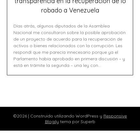
transparencia en la recuperación de lo
robado a Venezuela
Días atrás, algunos diputados de la Asamblea
Nacional me consultaron sobre la posible aprobación
de un proyecto de acuerdo para la recuperación de
activos o bienes relacionados con la corrupción. Les
respondí que me parecía innecesario porque ya el
Parlamento había aprobado en primera discusión – y
está en trámite la segunda – una ley con…
©2026
| Construido utilizando WordPress y
Responsive
Blogily
tema por Superb