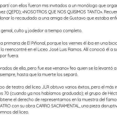
partí con ellos fueron mis invitados a un monólogo que organ
guez (QEPD); «NOSOTROS QUE NOS QUISIMOS TANTO». Recue
 donar lo recaudado a una amiga de Gustavo que estaba enf
 genial, culto y jodedor a tiempo completo.
a primaria de El Piñonal, porque los viernes él iba en una bici
 lo reencontré en el Liceo José Luis Ramos. Allí conoció él a s
 por fuera.
dos de ella, pero fue ese «enano» feo quien se la levantó 
siempre, hasta que la muerte los separó.
o de teatro del liceo JLR obtuvo varios éxitos, pero el más 
os 70 (cuando ya nos habíamos graduado); el grupo de Héct
obtiene el derecho de representarnos en la muestra del fam
ATRO con su obra CARRO SACRAMENTAL, una pieza disrupti
mnos del liceo.