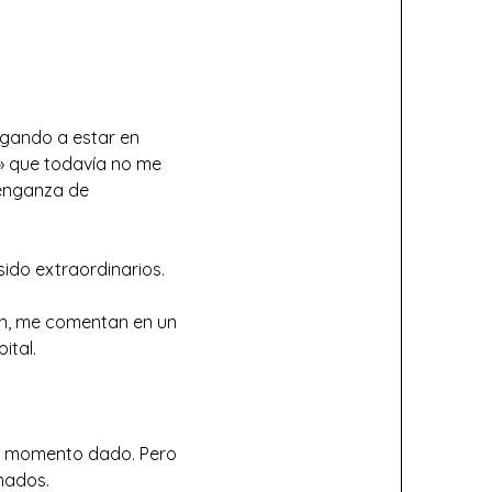
legando a estar en
o» que todavía no me
venganza de
sido extraordinarios.
ien, me comentan en un
ital.
 un momento dado. Pero
mados.