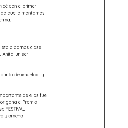
icé con el primer
rdo que lo montamos
erma.
cleta a darnos clase
u Anita, un ser
a punta de «muela»… y
importante de ellos fue
or gana el Premio
oso FESTIVAL
va y amena