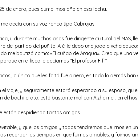
25 de enero, pues cumplimos año en esa fecha.
, me decía con su voz ronca tipo Cabrujas.
lítica, y durante muchos años fue dirigente cultural del MAS, l
ro del partido del puñito. A él le debo una joda o «chaleque
ando me bautizó como: «El cuñao de Aragua». Creo que una 
orque en el liceo le decíamos “El profesor Fifí.”
ricos; lo único que les faltó fue dinero, en todo lo demás han 
en el viaje, y seguramente estará esperando a su esposo, qu
de bachillerato, está bastante mal con Alzheimer, en el hosp
se están despidiendo tantos amigos…
nevitable, y que los amigos y todos tendremos que irnos en
mos recordar los tiempos en que fuimos amables, y fuimos a