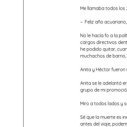
Me llamaba todos los 
– Feliz año acuariano
No le hacía fo a la po
cargos directivos dent
he podido quitar, cu
muchachos de barrio, p
Anita y Héctor fueron 
Anita se le adelantó 
grupo de mi promoción 
Miro a todos lados y 
Sé que la muerte es i
antes del viaje, pode