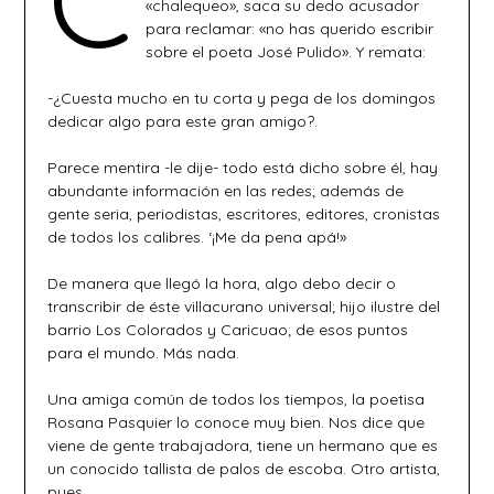
«chalequeo», saca su dedo acusador
para reclamar: «no has querido escribir
sobre el poeta José Pulido». Y remata:
-¿Cuesta mucho en tu corta y pega de los domingos
dedicar algo para este gran amigo?.
Parece mentira -le dije- todo está dicho sobre él, hay
abundante información en las redes; además de
gente seria, periodistas, escritores, editores, cronistas
de todos los calibres. ‘¡Me da pena apá!»
De manera que llegó la hora, algo debo decir o
transcribir de éste villacurano universal; hijo ilustre del
barrio Los Colorados y Caricuao; de esos puntos
para el mundo. Más nada.
Una amiga común de todos los tiempos, la poetisa
Rosana Pasquier lo conoce muy bien. Nos dice que
viene de gente trabajadora, tiene un hermano que es
un conocido tallista de palos de escoba. Otro artista,
pues.