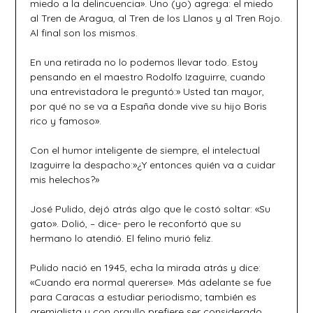
miedo a la delincuencia». Uno (yo) agrega: el miedo
al Tren de Aragua, al Tren de los Llanos y al Tren Rojo.
Al final son los mismos.
En una retirada no lo podemos llevar todo. Estoy
pensando en el maestro Rodolfo Izaguirre, cuando
una entrevistadora le preguntó:» Usted tan mayor,
por qué no se va a España donde vive su hijo Boris
rico y famoso».
Con el humor inteligente de siempre, el intelectual
Izaguirre la despacho:»¿Y entonces quién va a cuidar
mis helechos?»
José Pulido, dejó atrás algo que le costó soltar: «Su
gato». Dolió, – dice- pero le reconfortó que su
hermano lo atendió. El felino murió feliz.
Pulido nació en 1945, echa la mirada atrás y dice:
«Cuando era normal quererse». Más adelante se fue
para Caracas a estudiar periodismo; también es
gremialista y con orgullo prefiere ser considerado