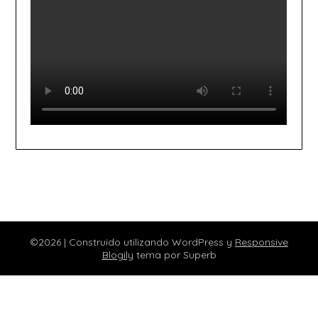
©2026
| Construido utilizando WordPress y
Responsive
Blogily
tema por Superb