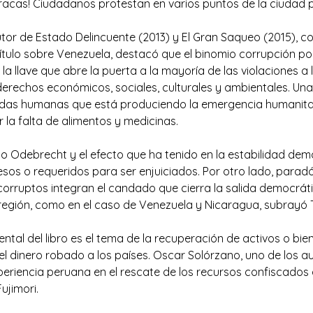
racas! Ciudadanos protestan en varios puntos de la ciudad p
tor de Estado Delincuente (2013) y El Gran Saqueo (2015), co-
ítulo sobre Venezuela, destacó que el binomio corrupción pol
a llave que abre la puerta a la mayoría de las violaciones a
erechos económicos, sociales, culturales y ambientales. Una
 vidas humanas que está produciendo la emergencia humanitar
la falta de alimentos y medicinas.
o Odebrecht y el efecto que ha tenido en la estabilidad demo
sos o requeridos para ser enjuiciados. Por otro lado, parad
corruptos integran el candado que cierra la salida democráti
región, como en el caso de Venezuela y Nicaragua, subrayó 
al del libro es el tema de la recuperación de activos o bien
del dinero robado a los países. Oscar Solórzano, uno de los au
periencia peruana en el rescate de los recursos confiscados 
ujimori.