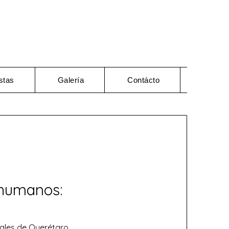
stas
Galería
Contácto
 humanos:
nales de Querétaro,