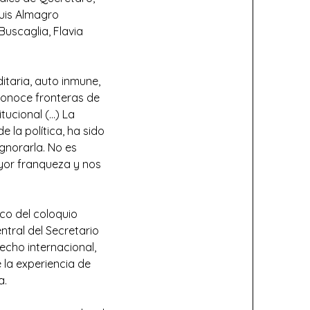
Luis Almagro
Buscaglia, Flavia
itaria, auto inmune,
conoce fronteras de
itucional (…) La
 la política, ha sido
gnorarla. No es
ayor franqueza y nos
co del coloquio
ntral del Secretario
echo internacional,
 la experiencia de
a.