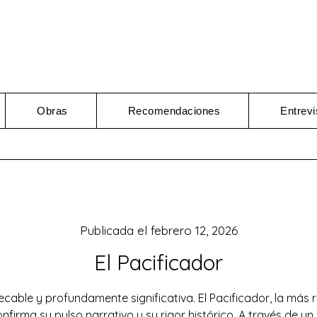
Obras
Recomendaciones
Entrevi
Publicada el
febrero 12, 2026
El Pacificador
able y profundamente significativa. El Pacificador, la más 
onfirma su pulso narrativo y su rigor histórico. A través de un ej