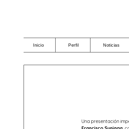
Saltar
al
contenido
Inicio
Perfil
Noticias
Una presentación impec
Francisco Suniaga
, c