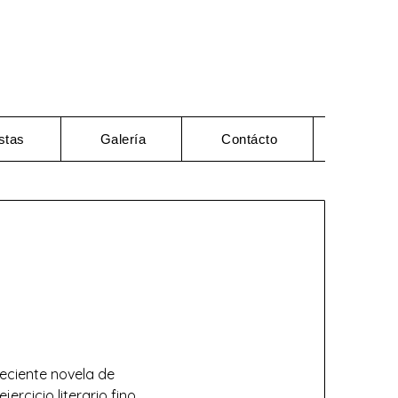
stas
Galería
Contácto
reciente novela de
ercicio literario fino,