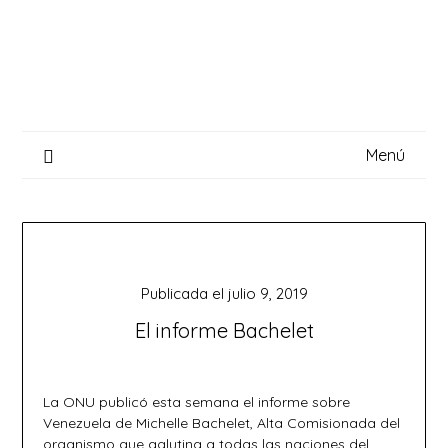
Saltar
al
contenido
Menú
Publicada el
julio 9, 2019
El informe Bachelet
La ONU publicó esta semana el informe sobre
Venezuela de Michelle Bachelet, Alta Comisionada del
organismo que aglutina a todas las naciones del