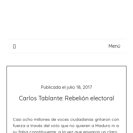
Saltar
al
contenido
Menú
Publicada el
julio 18, 2017
Carlos Tablante: Rebelión electoral
Casi ocho millones de voces ciudadanas gritaron con
fuerza a través del voto que no quieren a Maduro ni a
su falsa constituyente, a la vez que enviaron un claro