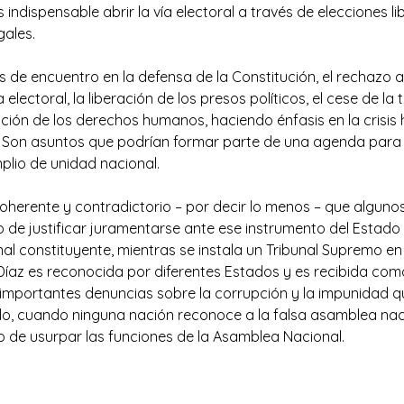
es indispensable abrir la vía electoral a través de elecciones l
gales.
 de encuentro en la defensa de la Constitución, el rechazo a
a electoral, la liberación de los presos políticos, el cese de la
lación de los derechos humanos, haciendo énfasis en la crisis
. Son asuntos que podrían formar parte de una agenda para
mplio de unidad nacional.
ncoherente y contradictorio – por decir lo menos – que algu
 de justificar juramentarse ante ese instrumento del Estado 
 constituyente, mientras se instala un Tribunal Supremo en el 
Díaz es reconocida por diferentes Estados y es recibida como
mportantes denuncias sobre la corrupción y la impunidad q
o, cuando ninguna nación reconoce a la falsa asamblea nac
o de usurpar las funciones de la Asamblea Nacional.