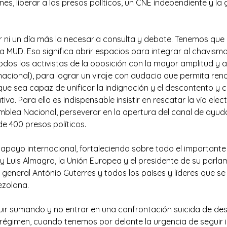
ones, liberar a los presos políticos, un CNE independiente y la
ni un día más la necesaria consulta y debate. Tenemos que 
la MUD. Eso significa abrir espacios para integrar al chavismo 
os los activistas de la oposición con la mayor amplitud y a 
 nacional), para lograr un viraje con audacia que permita reno
 que sea capaz de unificar la indignación y el descontento y 
iva. Para ello es indispensable insistir en rescatar la vía ele
mblea Nacional, perseverar en la apertura del canal de ayud
de 400 presos políticos.
l apoyo internacional, fortaleciendo sobre todo el important
Luis Almagro, la Unión Europea y el presidente de su parlam
 general António Guterres y todos los países y líderes que s
ezolana.
ir sumando y no entrar en una confrontación suicida de desca
 régimen, cuando tenemos por delante la urgencia de seguir