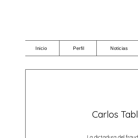
Saltar
al
contenido
Inicio
Perfil
Noticias
Carlos Tabl
La dictadura del fraud