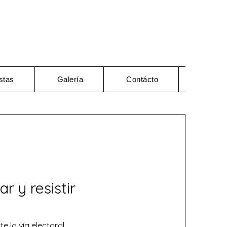
stas
Galería
Contácto
r y resistir
e la vía electoral