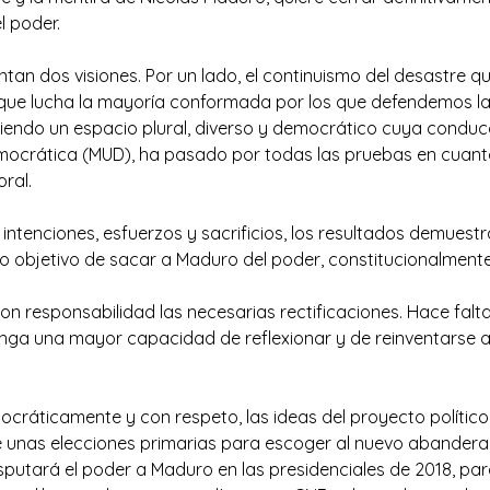
l poder.
ntan dos visiones. Por un lado, el continuismo del desastre 
l que lucha la mayoría conformada por los que defendemos la 
iendo un espacio plural, diverso y democrático cuya conducc
ocrática (MUD), ha pasado por todas las pruebas en cuanto
oral.
 intenciones, esfuerzos y sacrificios, los resultados demues
 objetivo de sacar a Maduro del poder, constitucionalmente
 responsabilidad las necesarias rectificaciones. Hace falta 
nga una mayor capacidad de reflexionar y de reinventarse a p
cráticamente y con respeto, las ideas del proyecto político 
e unas elecciones primarias para escoger al nuevo abanderad
putará el poder a Maduro en las presidenciales de 2018, para