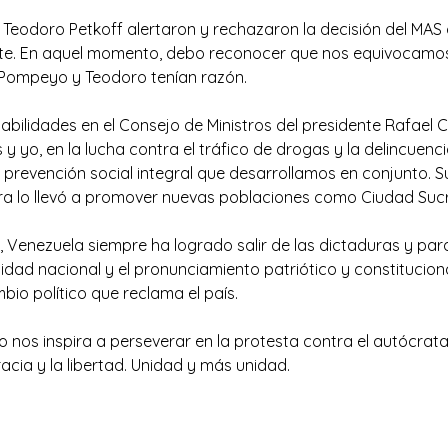
eodoro Petkoff alertaron y rechazaron la decisión del MAS
te. En aquel momento, debo reconocer que nos equivocamos
Pompeyo y Teodoro tenían razón.
lidades en el Consejo de Ministros del presidente Rafael Cal
as y yo, en la lucha contra el tráfico de drogas y la delincue
e prevención social integral que desarrollamos en conjunto. 
era lo llevó a promover nuevas poblaciones como Ciudad Sucr
enezuela siempre ha logrado salir de las dictaduras y para 
idad nacional y el pronunciamiento patriótico y constitucion
bio político que reclama el país.
 nos inspira a perseverar en la protesta contra el autócrat
acia y la libertad. Unidad y más unidad.