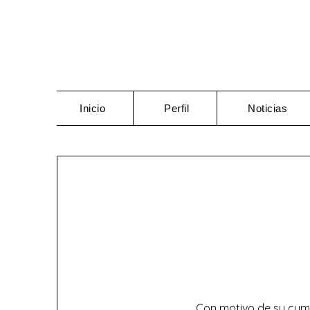
Saltar
al
contenido
Inicio
Perfil
Noticias
Con motivo de su cum