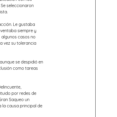
. Se seleccionaron
ista.
acción. Le gustaba
einventaba siempre y
n algunos casos no
a vez su tolerancia
o aunque se despidió en
clusión como tareas
elincuente,
ituido por redes de
 Gran Saqueo un
 la causa principal de