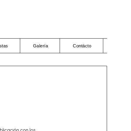
stas
Galería
Contácto
licación con los