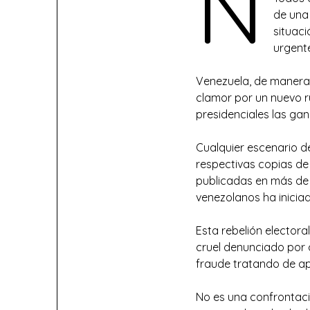
N
de una 
situac
urgent
Venezuela, de manera d
clamor por un nuevo ru
presidenciales las ga
Cualquier escenario de
respectivas copias de
publicadas en más de 
venezolanos ha iniciad
Esta rebelión electora
cruel denunciado por 
fraude tratando de ap
No es una confrontaci