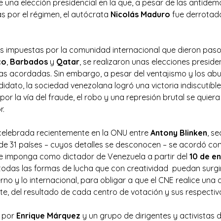
e una elección presidencial en la que, a pesar de las antide
s por el régimen, el autócrata
Nicolás Maduro
fue derrotad
s impuestas por la comunidad internacional que dieron paso
co
,
Barbados
y
Qatar
, se realizaron unas elecciones presiden
s acordadas. Sin embargo, a pesar del ventajismo y los abu
dato, la sociedad venezolana logró una victoria indiscutible
por la vía del fraude, el robo y una represión brutal se quie
r.
 celebrada recientemente en la ONU entre
Antony Blinken
, s
s de 31 países – cuyos detalles se desconocen – se acordó co
e imponga como dictador de Venezuela a partir del
10 de e
todas las formas de lucha que con creatividad puedan surg
rno y lo internacional, para obligar a que el CNE realice una
te, del resultado de cada centro de votación y sus respecti
o por
Enrique Márquez
y un grupo de dirigentes y activistas d