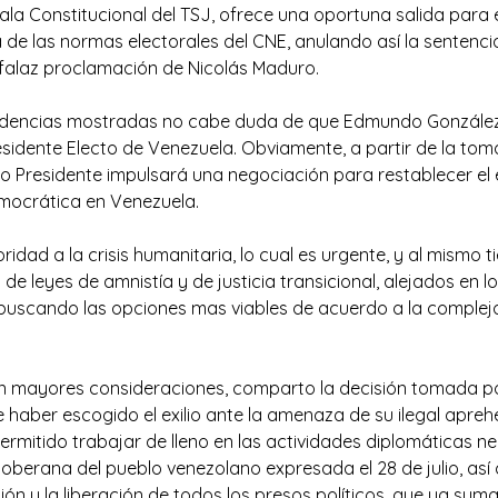
la Constitucional del TSJ, ofrece una oportuna salida para e
a de las normas electorales del CNE, anulando así la sentencia
a falaz proclamación de Nicolás Maduro.
 evidencias mostradas no cabe duda de que Edmundo Gonzále
dente Electo de Venezuela. Obviamente, a partir de la tom
vo Presidente impulsará una negociación para restablecer el
emocrática en Venezuela.
ioridad a la crisis humanitaria, lo cual es urgente, y al mismo 
 de leyes de amnistía y de justicia transicional, alejados en 
buscando las opciones mas viables de acuerdo a la compleja 
r en mayores consideraciones, comparto la decisión tomada po
haber escogido el exilio ante la amenaza de su ilegal apreh
permitido trabajar de lleno en las actividades diplomáticas ne
soberana del pueblo venezolano expresada el 28 de julio, así
ión y la liberación de todos los presos políticos, que ya sum