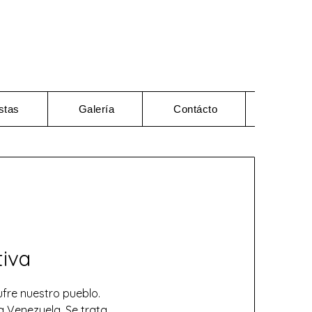
stas
Galería
Contácto
tiva
ufre nuestro pueblo.
 Venezuela. Se trata