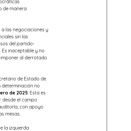
mocráticas
o de manera
 a las negociaciones y
ciales sin las
sos del partido-
. Es inaceptable y no
ra imponer al derrotado
ecretario de Estado de
n determinación no
nero de 2025
. Esta es
ir desde el campo
 auditoría, con apoyo
vas mesas.
e la izquierda