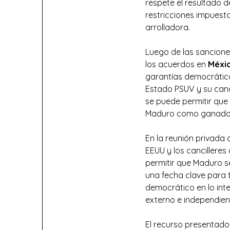
respete el resultado d
restricciones impuesta
arrolladora.
Luego de las sancione
los acuerdos en
Méxi
garantías democrática
Estado PSUV y su candi
se puede permitir que 
Maduro como ganado
En la reunión privada
EEUU y los cancillere
permitir que Maduro s
una fecha clave para 
democrático en lo inte
externo e independien
El recurso presentad