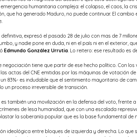
emergencia humanitaria compleja: el colapso, el caos, la cris
ión, que ha generado Maduro, no puede continuar. El cambio 
e.
efinitiva, expresó el pasado 28 de julio con mas de 7 millone
mbo, y nadie pone en duda, ni en el país ni en el exterior, qu
nó
Edmundo González Urrutia
. Lo reitero: ese resultado es de
 negociación tiene que partir de ese hecho político. Con los 
 las actas del CNE emitidas por las máquinas de votación de
un 83%- es indudable que el sentimiento mayoritario de cam
o un proceso irreversible de transición.
l es también una movilización en la defensa del voto, frente a
crímenes de lesa humanidad, que con una escalada represiva
lastar la soberanía popular que es la base fundamental de n
ón ideológica entre bloques de izquierda y derecha. Lo que 