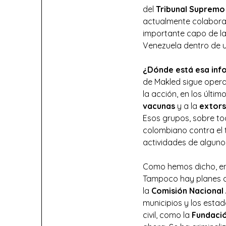
del
Tribunal Supremo 
actualmente colabora
importante capo de la
Venezuela dentro de u
¿Dónde está esa info
de Makled sigue opera
la acción, en los últ
vacunas
y a la
extors
Esos grupos, sobre to
colombiano contra el 
actividades de alguno
Como hemos dicho, en 
Tampoco hay planes d
la
Comisión Nacional
municipios y los esta
civil, como la
Fundació