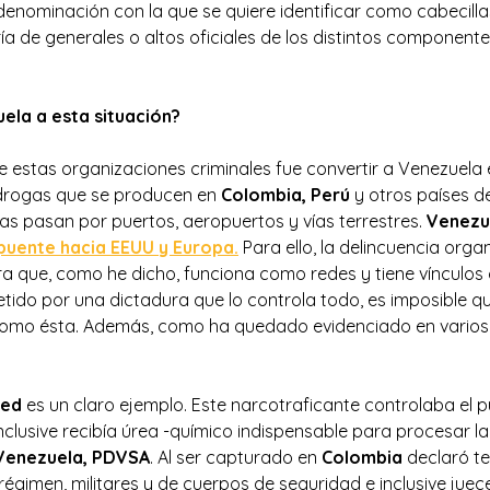
enominación con la que se quiere identificar como cabecilla
ía de generales o altos oficiales de los distintos component
ela a esta situación?
 de estas organizaciones criminales fue convertir a Venezuela
s drogas que se producen en
Colombia, Perú
y otros países de
 pasan por puertos, aeropuertos y vías terrestres.
Venezu
 puente hacia EEUU y Europa.
Para ello, la delincuencia org
ra que, como he dicho, funciona como redes y tiene vínculos 
tido por una dictadura que lo controla todo, es imposible qu
 como ésta. Además, como ha quedado evidenciado en varios
led
es un claro ejemplo. Este narcotraficante controlaba el 
nclusive recibía úrea -químico indispensable para procesar la
Venezuela, PDVSA
. Al ser capturado en
Colombia
declaró te
 régimen, militares y de cuerpos de seguridad e inclusive jue