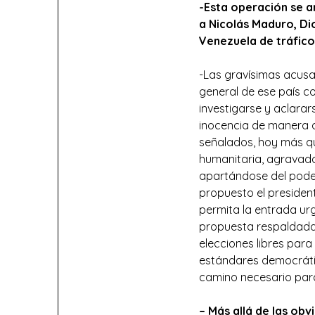
-Esta operación se a
a
Nicolás
Maduro,
Di
Venezuela de tráfico
-Las gravísimas acusa
general de ese país c
investigarse y aclarar
inocencia de manera q
señalados, hoy más qu
humanitaria, agravada
apartándose del poder
propuesto el preside
permita la entrada urg
propuesta respaldada 
elecciones libres para
estándares democrátic
camino necesario para
– Más allá de las obv