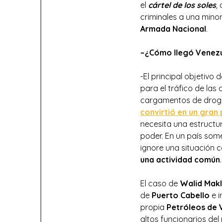
el
cártel de los soles
,
d
criminales a una minor
Armada Nacional
.
–
¿Cómo llegó Venezu
-El principal objetivo
para el tráfico de la
cargamentos de drogas
convirtió en un gran
necesita una estructu
poder. En un país some
ignore una situación
una actividad común
.
El caso de
Walid Mak
de
Puerto Cabello
e i
propia
Petróleos de 
altos funcionarios del