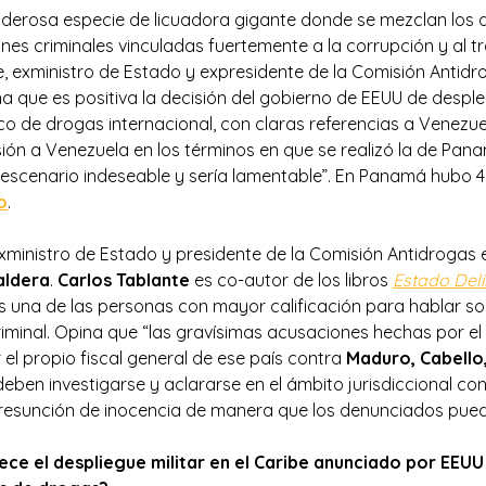
erosa especie de licuadora gigante donde se mezclan los d
nes criminales vinculadas fuertemente a la corrupción y al tr
e, exministro de Estado y expresidente de la Comisión Antid
na que es positiva la decisión del gobierno de EEUU de despl
ico de drogas internacional, con claras referencias a Venezuel
ón a Venezuela en los términos en que se realizó la de Pan
 escenario indeseable y sería lamentable”. En Panamá hubo 
o
.
xministro de Estado y presidente de la Comisión Antidrogas 
aldera
.
Carlos Tablante
es co-autor de los libros
Estado Del
, es una de las personas con mayor calificación para hablar so
iminal. Opina que “las gravísimas acusaciones hechas por el
 el propio fiscal general de ese país contra
Maduro, Cabello,
deben investigarse y aclararse en el ámbito jurisdiccional con
presunción de inocencia de manera que los denunciados pue
ece el despliegue militar en el Caribe anunciado por EEUU