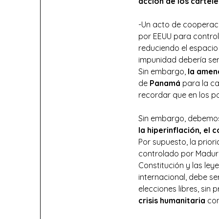
acción de los cártel
-Un acto de cooperació
por EEUU para controla
reduciendo el espacio
impunidad debería ser 
Sin embargo,
la amena
de
Panamá
para la c
recordar que en los p
Sin embargo, debemo
la hiperinflación, el 
Por supuesto, la prior
controlado por Maduro
Constitución y las ley
internacional, debe se
elecciones libres, sin
crisis humanitaria
com