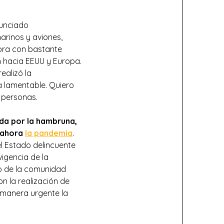
nunciado
marinos y aviones,
ora con bastante
n hacia EEUU y Europa.
ealizó la
ía lamentable. Quiero
 personas.
da por la hambruna,
y ahora
la pandemia
.
el Estado delincuente
igencia de la
ldo de la comunidad
n la realización de
e manera urgente la