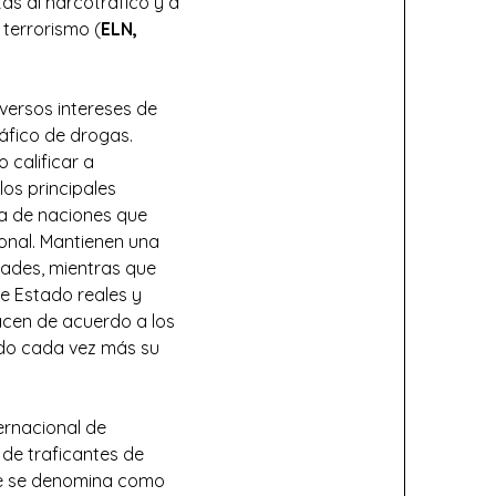
tas al narcotráfico y a
 terrorismo (
ELN,
versos intereses de
ráfico de drogas.
calificar a
 los principales
ta de naciones que
ional. Mantienen una
dades, mientras que
e Estado reales y
cen de acuerdo a los
ndo cada vez más su
ernacional de
 de traficantes de
ue se denomina como