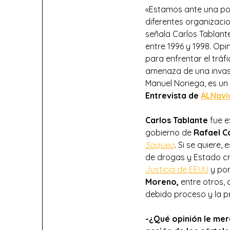
«Estamos ante una pod
diferentes organizacio
señala Carlos Tablant
entre 1996 y 1998. Opi
para enfrentar el tráf
amenaza de una invasi
Manuel Noriega, es un
Entrevista de
ALNaví
Carlos Tablante
fue e
gobierno de
Rafael C
Saqueo
. Si se quiere
de drogas y Estado cr
Justicia de EEUU
y por
Moreno,
entre otros, 
debido proceso y la 
-¿Qué opinión le mer