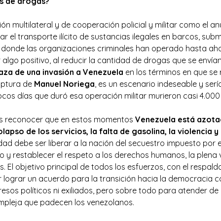
es de drogas?
n multilateral y de cooperación policial y militar como el a
r el transporte ilícito de sustancias ilegales en barcos, sub
 donde las organizaciones criminales han operado hasta ah
algo positivo, al reducir la cantidad de drogas que se envía
za de una invasión a Venezuela
en los términos en que se r
aptura de
Manuel Noriega
, es un escenario indeseable y ser
ocos días que duró esa operación militar murieron casi 4.000
s reconocer que en estos momentos
Venezuela
está azota
colapso de los servicios, la falta de gasolina, la violencia 
idad debe ser liberar a la nación del secuestro impuesto por 
 y restablecer el respeto a los derechos humanos, la plena v
es. El objetivo principal de todos los esfuerzos, con el respa
r lograr un acuerdo para la transición hacia la democracia co
 presos políticos ni exiliados, pero sobre todo para atender d
pleja que padecen los venezolanos.