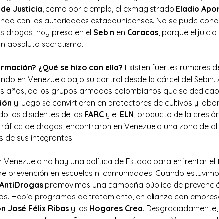
de Justicia
, como por ejemplo, el exmagistrado
Eladio Apo
ndo con las autoridades estadounidenses. No se pudo cono
s drogas, hoy preso en el
Sebin
en
Caracas
, porque el juicio
n absoluto secretismo.
rmación? ¿Qué se hizo con ella?
Existen fuertes rumores d
ndo en Venezuela bajo su control desde la cárcel del Sebin.
imos años, de los grupos armados colombianos que se dedica
ión
y luego se convirtieron en protectores de cultivos y labo
do los disidentes de las
FARC
y el
ELN
, producto de la presió
tráfico de drogas, encontraron en Venezuela una zona de ali
s de sus integrantes.
Venezuela no hay una política de Estado para enfrentar el t
e prevención en escuelas ni comunidades. Cuando estuvimos
 AntiDrogas
promovimos una campaña pública de prevención
dos. Había programas de tratamiento, en alianza con empresa
n José Félix Ribas
y los
Hogares Crea
. Desgraciadamente,