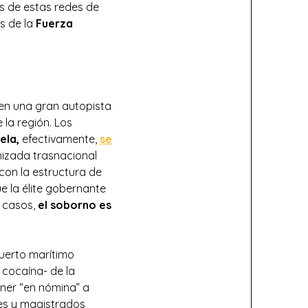
s de estas redes de
es de la
Fuerza
 en una gran autopista
 la región. Los
ela,
efectivamente,
se
anizada trasnacional
con la estructura de
e la élite gobernante
 casos,
el soborno es
puerto marítimo
 cocaína- de la
ner “en nómina” a
ces y magistrados