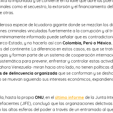
ilita la impunidad y se convierte en la llave que abre las puer
inales como el secuestro, la extorsión y el financiamiento del
re otras.
rosa especie de licuadora gigante donde se mezclan los di
nes criminales vinculadas fuertemente a la corrupción y al t
mínimamente informado puede señalar que es contradictorio 
rco-Estado, y no hacerlo así con
Colombia, Perú o México
,
 del continente. La diferencia en estos casos, es que se tra
drogas y forman parte de un sistema de cooperación internac
istemática para prevenir, enfrentar y controlar estas activi
hora Venezuela- miran hacia otro lado, no tienen políticas d
s de delincuencia organizada
que se conforman y se desha
o se muevan siguiendo sus intereses económicos, expandie
la, hasta la propia
ONU
, en el
último informe
de la Junta Int
efacientes (JIFE), concluyó que las organizaciones delictivas
las altas esferas del poder a través de un entramado al q