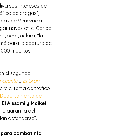
iversos intereses de
áfico de drogas”,
rogas de Venezuela
egar naves en el Caribe
a, pero, aclara, “la
amá para la captura de
4.000 muertos.
en el segundo
incuente
y
El Gran
bre el tema de tráfico
Departamento de
 El Aissami y Maikel
 la garantía del
dan defenderse”.
 para combatir la