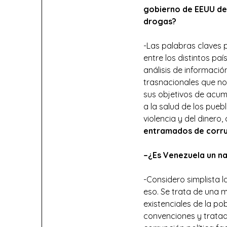
gobierno de EEUU desd
drogas?
-Las palabras claves 
entre los distintos paí
análisis de informació
trasnacionales que no
sus objetivos de acum
a la salud de los pue
violencia y del dinero,
entramados de corru
–
¿Es Venezuela un n
-Considero simplista
eso. Se trata de una 
existenciales de la po
convenciones y tratado