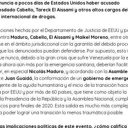
nuncia a pocos días de Estados Unidos haber acusado
osdado
Cabello,
Tareck
El Aissami y otros altos cargos d
 internacional de drogas.
ciones hechas por el Departamento de Justicia de EEUU y por
ontra
Maduro, Cabello, El Aissami y Maikel Moreno
, entre o
se en el ámbito jurisdiccional con la garantía del debido pro
ue los denunciados puedan defenderse. Por supuesto, esto i
e nunca, debido a la gran crisis que sufre Venezuela por la
 ahora aún más por la emergencia sanitaria, deberían facilit
, en especial
Nicolás Maduro
, y acordando con la
Asamble
nte
Juan Guaidó
, la conformación de un
gobierno de emerg
ente de la ayuda humanitaria y el inicio de la transición hac
por EEUU y por más de 60 países, que tiene como objeto la 
 la Presidencia de la República y la Asamblea Nacional, cump
os para finales de 2020. Esta salida es mucho más compleja y
 poder lograr una transición lo menos traumática posible.
ias implicaciones políticas de este evento, ¿cómo califica 