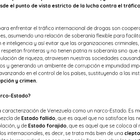
e el punto de vista estricto de la lucha contra el tráfic
para enfrentar el tráfico internacional de drogas son cooper
ses, asumiendo una relación de soberanía flexible para facilit
n e inteligencia y así evitar que las organizaciones criminales
 respetan fronteras y no tienen patria ni soberanía sino que
ulación de riqueza, atraviesen nuestras sociedades causan
blos y generando un ambiente de corrupción e impunidad imp
 avanzando en el control de los países, sustituyendo a las ins
pción y crimen.
arco-Estado?
 la caracterización de Venezuela como un narco-Estado. Es
mezcla de
Estado fallido
, que es aquel que no satisface las
blación, y de
Estado forajido
, que es aquel que se coloca al 
s internacionales, es decir, se trata más bien de una
clepto