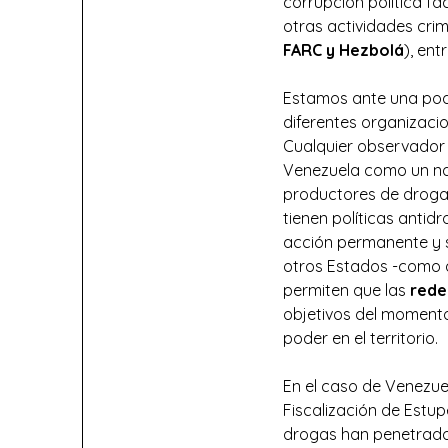
corrupción política fac
otras actividades crim
FARC y Hezbolá
), ent
Estamos ante una pode
diferentes organizacio
Cualquier observador 
Venezuela como un na
productores de drogas
tienen políticas anti
acción permanente y s
otros Estados -como a
permiten que las
rede
objetivos del moment
poder en el territorio.
En el caso de Venezue
Fiscalización de Estup
drogas han penetrado 