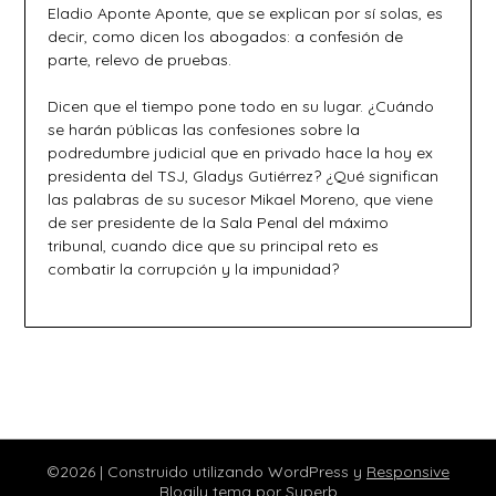
Eladio Aponte Aponte, que se explican por sí solas, es
decir, como dicen los abogados: a confesión de
parte, relevo de pruebas.
Dicen que el tiempo pone todo en su lugar. ¿Cuándo
se harán públicas las confesiones sobre la
podredumbre judicial que en privado hace la hoy ex
presidenta del TSJ, Gladys Gutiérrez? ¿Qué significan
las palabras de su sucesor Mikael Moreno, que viene
de ser presidente de la Sala Penal del máximo
tribunal, cuando dice que su principal reto es
combatir la corrupción y la impunidad?
©2026
| Construido utilizando WordPress y
Responsive
Blogily
tema por Superb