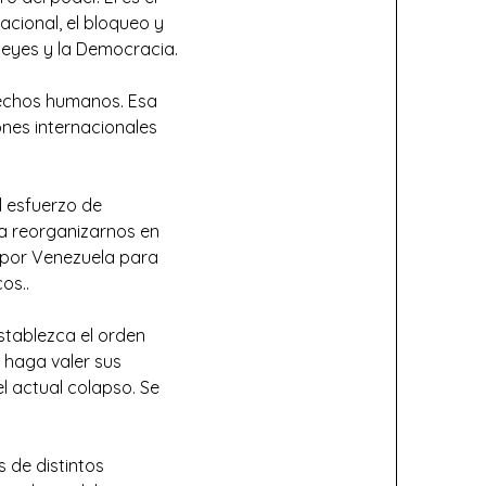
cional, el bloqueo y
 leyes y la Democracia.
rechos humanos. Esa
ones internacionales
l esfuerzo de
a reorganizarnos en
s por Venezuela para
os..
stablezca el orden
 haga valer sus
l actual colapso. Se
s de distintos