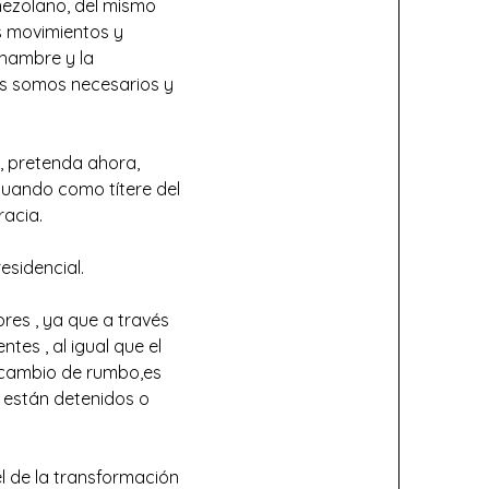
enezolano, del mismo
os movimientos y
 hambre y la
dos somos necesarios y
o, pretenda ahora,
tuando como títere del
racia.
esidencial.
ores , ya que a través
tes , al igual que el
n cambio de rumbo,es
, están detenidos o
l de la transformación