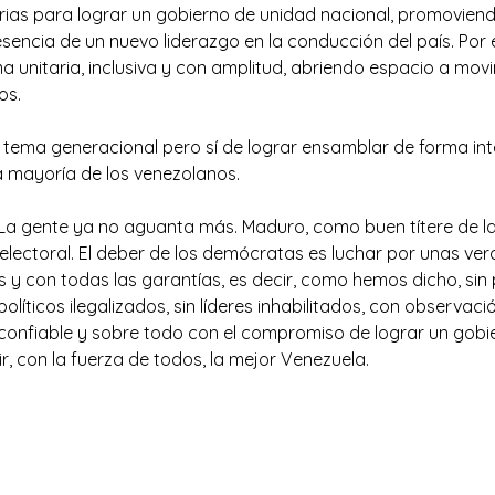
rias para lograr un gobierno de unidad nacional, promovien
sencia de un nuevo liderazgo en la conducción del país. Por 
ma unitaria, inclusiva y con amplitud, abriendo espacio a mov
os.
n tema generacional pero sí de lograr ensamblar de forma int
a mayoría de los venezolanos.
 La gente ya no aguanta más. Maduro, como buen títere de l
 electoral. El deber de los demócratas es luchar por unas ve
s y con todas las garantías, es decir, como hemos dicho, sin p
 políticos ilegalizados, sin líderes inhabilitados, con observaci
o confiable y sobre todo con el compromiso de lograr un gob
r, con la fuerza de todos, la mejor Venezuela.