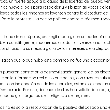
rado un fuerte apoyo a la causa de la libertad del pueblo v
de nuevo el país para respaldar y visibilizar las voces de l
desde todos los rincones se levantan contra la dictadura del
Para la protesta y la acción política contra el régimen, to
tirano sin escrúpulos, des-legitimado y con un poder pírric
lea constituyente, imponernos a todos los venezolanos, ac
nstitución a su medida y a la de los intereses de la cleptoc
 saben que lo que hubo este domingo no fue una elección pr
res pudieron constatar la desmovilización general de los elect
ejan la información real de lo que pasó y con razones suficien
nos, con indignación desde los cuarteles, están exigiendo u
a Democracia. Por eso, decenas de ellos han solicitado la baja
cubano y los órganos de inteligencia del régimen.
 no es solo la restauración de lo positivo del pasado sino e