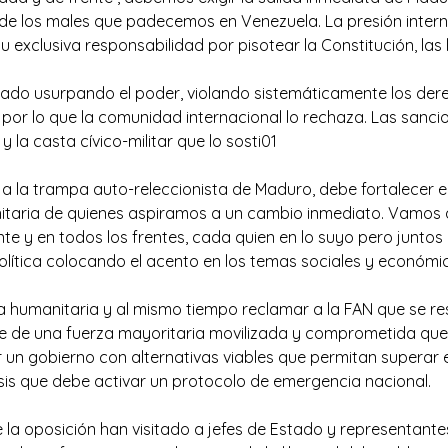
 de los males que padecemos en Venezuela. La presión interna
u exclusiva responsabilidad por pisotear la Constitución, las
tado usurpando el poder, violando sistemáticamente los de
 por lo que la comunidad internacional lo rechaza. Las sanci
 y la casta cívico-militar que lo sosti01
 a la trampa auto-releccionista de Maduro, debe fortalecer e
nitaria de quienes aspiramos a un cambio inmediato. Vamos 
nte y en todos los frentes, cada quien en lo suyo pero junto
olítica colocando el acento en los temas sociales y económic
a humanitaria y al mismo tiempo reclamar a la FAN que se re
ere de una fuerza mayoritaria movilizada y comprometida que
 un gobierno con alternativas viables que permitan superar e
isis que debe activar un protocolo de emergencia nacional.
e la oposición han visitado a jefes de Estado y representante