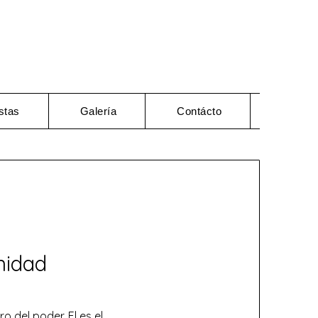
stas
Galería
Contácto
nidad
 del poder. El es el