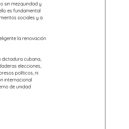
do sin mezquindad y
ello es fundamental
imientos sociales y a
eligente la renovación
a dictadura cubana,
rdaderas elecciones,
resos políticos, ni
ón internacional
ierno de unidad