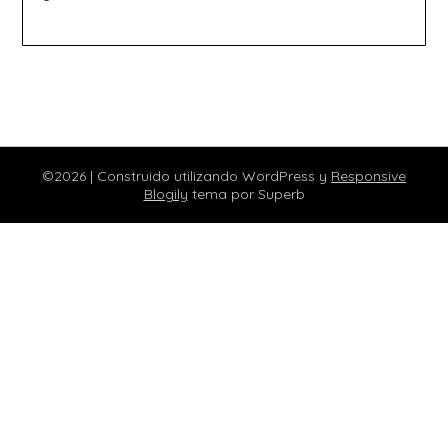
©2026
| Construido utilizando WordPress y
Responsive
Blogily
tema por Superb