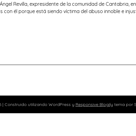
Ángel Revilla, expresidente de la comunidad de Cantabria, e
 con él porque está siendo víctima del abuso innoble e injus
6
| Construido utilizando WordPress y
Responsive Blogily
tema por 