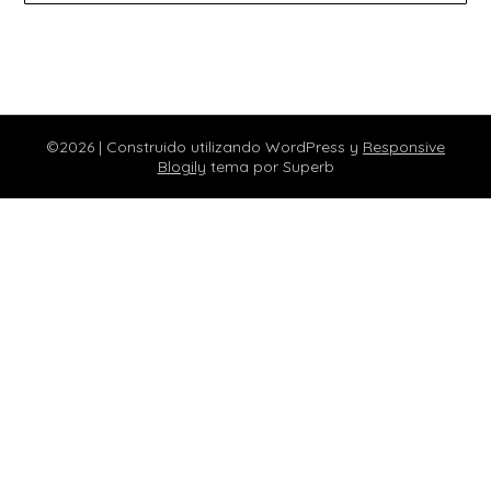
©2026
| Construido utilizando WordPress y
Responsive
Blogily
tema por Superb