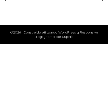
©2026
| Construido utilizando WordPress y
Responsive
Blogily
tema por Superb