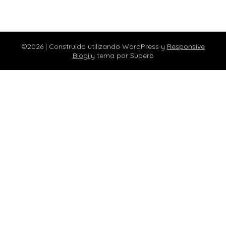
©2026
| Construido utilizando WordPress y
Responsive
Blogily
tema por Superb