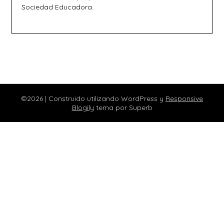
Sociedad Educadora.
©2026
| Construido utilizando WordPress y
Responsive
Blogily
tema por Superb