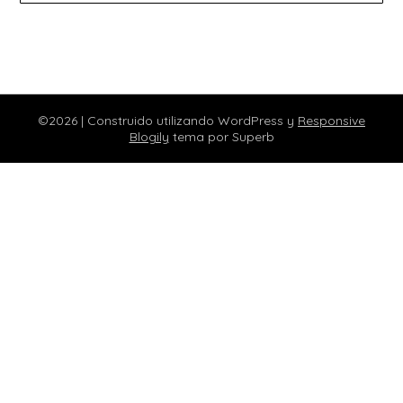
©2026
| Construido utilizando WordPress y
Responsive
Blogily
tema por Superb