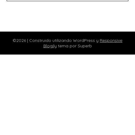
©2026
| Construido utilizando WordPress y
Responsive
Blogily
tema por Superb