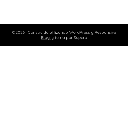
©2026
| Construido utilizando WordPress y
Responsive
Blogily
tema por Superb