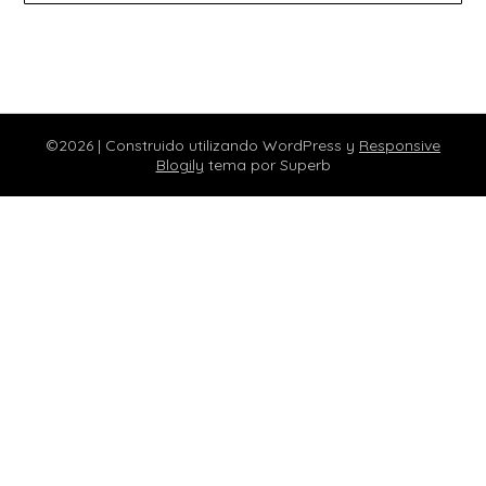
©2026
| Construido utilizando WordPress y
Responsive
Blogily
tema por Superb