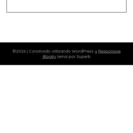
©2026
| Construido utilizando WordPress y
Responsive
Blogily
tema por Superb