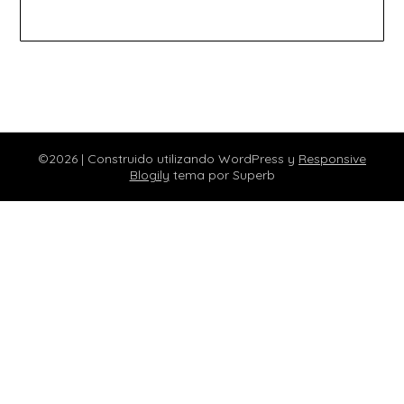
©2026
| Construido utilizando WordPress y
Responsive
Blogily
tema por Superb