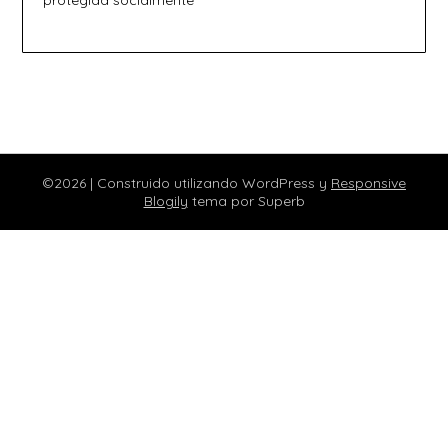
protegida socialmente
©2026
| Construido utilizando WordPress y
Responsive
Blogily
tema por Superb