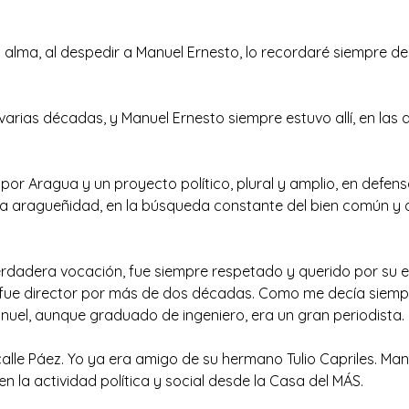
 alma, al despedir a Manuel Ernesto, lo recordaré siempre des
rias décadas, y Manuel Ernesto siempre estuvo allí, en las a
or Aragua y un proyecto político, plural y amplio, en defens
 la aragueñidad, en la búsqueda constante del bien común y d
verdadera vocación, fue siempre respetado y querido por su e
que fue director por más de dos décadas. Como me decía sie
anuel, aunque graduado de ingeniero, era un gran periodista.
lle Páez. Yo ya era amigo de su hermano Tulio Capriles. Manu
o en la actividad política y social desde la Casa del MÁS.