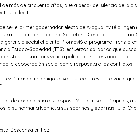
 de más de cincuenta años, que a pesar del silencio de la di
cto y la lealtad.
de ser el primer gobernador electo de Aragua invité al ingen
 que me acompañara como Secretario General de gobierno
na gerencia social eficiente. Promovió el programa Transfere
rencia Estado-Sociedad (TES), esfuerzos solidarios que busc
gonistas de una convivencia política caracterizada por el de
ndo la cooperación social como respuesta a los conflictos.
rtez, “cuando un amigo se va , queda un espacio vacío que n
”.
ras de condolencia a su esposa María Luisa de Capriles, a su
etos, a su hermana Ivonne, a sus sobrinos y sobrinas Tulio, Ch
esto. Descansa en Paz.