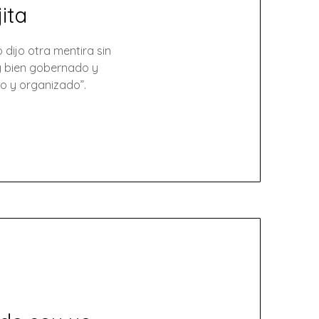
jita
o dijo otra mentira sin
 y bien gobernado y
do y organizado”.