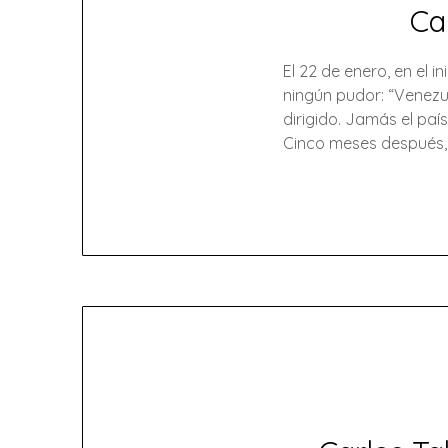
Car
El 22 de enero, en el i
ningún pudor: “Venezu
dirigido. Jamás el paí
Cinco meses después,