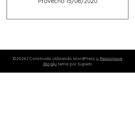
Provecho 15/06/2020
©2026
| Construido utilizando WordPress y
Responsive
Blogily
tema por Superb