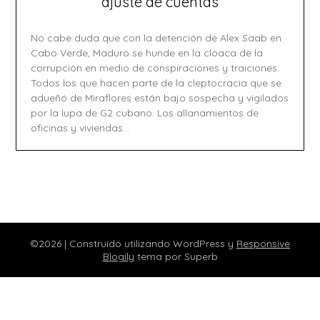
ajuste de cuentas
No cabe duda que con la detención de Alex Saab en
Cabo Verde, Maduro se hunde en la cloaca de la
corrupción en medio de conspiraciones y traiciones.
Todos los que hacen parte de la cleptocracia que se
adueñó de Miraflores están bajo sospecha y vigilados
por la lupa de G2 cubano. Los allanamientos de
oficinas y viviendas…
©2026
| Construido utilizando WordPress y
Responsive
Blogily
tema por Superb