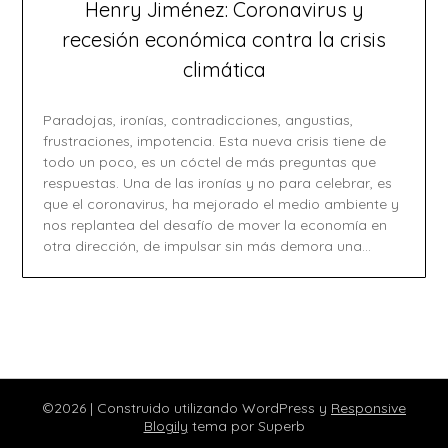
Henry Jiménez: Coronavirus y
recesión económica contra la crisis
climática
Paradojas, ironías, contradicciones, angustias,
frustraciones, impotencia. Esta nueva crisis tiene de
todo un poco, es un cóctel de más preguntas que
respuestas. Una de las ironías y no para celebrar, es
que el coronavirus, ha mejorado el medio ambiente y
nos replantea del desafío de mover la economía en
otra dirección, de impulsar sin más demora una…
©2026
| Construido utilizando WordPress y
Responsive
Blogily
tema por Superb