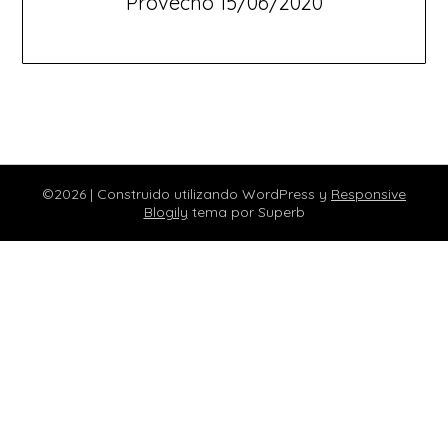
Provecho 15/06/2020
©2026
| Construido utilizando WordPress y
Responsive
Blogily
tema por Superb