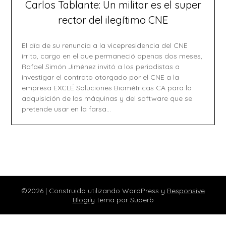
Carlos Tablante: Un militar es el super
rector del ilegítimo CNE
El día de su renuncia a la vicepresidencia del CNE
írrito, cargo en el que permaneció apenas dos meses,
Rafael Simón Jiménez invitó a los periodistas a
investigar el contrato otorgado por el CNE a la
empresa EXCLÉ Soluciones Biométricas CA para la
adquisición de las máquinas y del software que se
pretende usar en la farsa…
©2026
| Construido utilizando WordPress y
Responsive
Blogily
tema por Superb