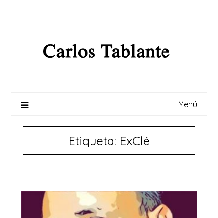
Saltar
al
contenido
Menú
Etiqueta:
ExClé