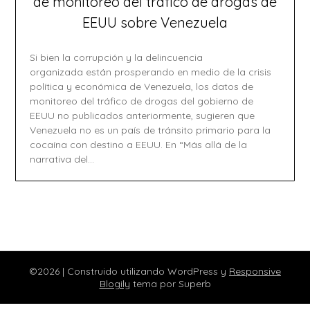
de monitoreo del tráfico de drogas de
EEUU sobre Venezuela
Si bien la corrupción y la delincuencia
organizada están prosperando en medio de la crisis
política y económica de Venezuela, los datos de
monitoreo del tráfico de drogas del gobierno de
EEUU no publicados anteriormente, sugieren que
Venezuela no es un país de tránsito primario para la
cocaína con destino a EEUU. En “Más allá de la
narrativa del…
©2026
| Construido utilizando WordPress y
Responsive
Blogily
tema por Superb