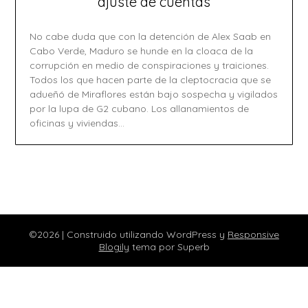
ajuste de cuentas
No cabe duda que con la detención de Alex Saab en
Cabo Verde, Maduro se hunde en la cloaca de la
corrupción en medio de conspiraciones y traiciones.
Todos los que hacen parte de la cleptocracia que se
adueñó de Miraflores están bajo sospecha y vigilados
por la lupa de G2 cubano. Los allanamientos de
oficinas y viviendas…
©2026
| Construido utilizando WordPress y
Responsive
Blogily
tema por Superb