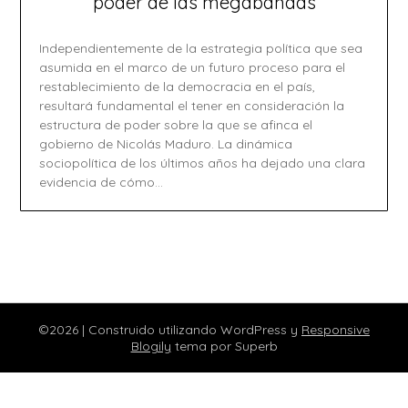
poder de las megabandas
Independientemente de la estrategia política que sea
asumida en el marco de un futuro proceso para el
restablecimiento de la democracia en el país,
resultará fundamental el tener en consideración la
estructura de poder sobre la que se afinca el
gobierno de Nicolás Maduro. La dinámica
sociopolítica de los últimos años ha dejado una clara
evidencia de cómo…
©2026
| Construido utilizando WordPress y
Responsive
Blogily
tema por Superb