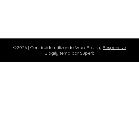
©2026
| Construido utilizando WordPress y
Responsive
Blogily
tema por Superb