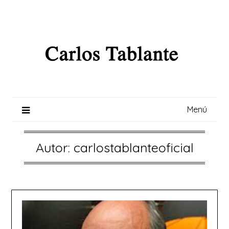
Saltar
al
contenido
Menú
Autor:
carlostablanteoficial